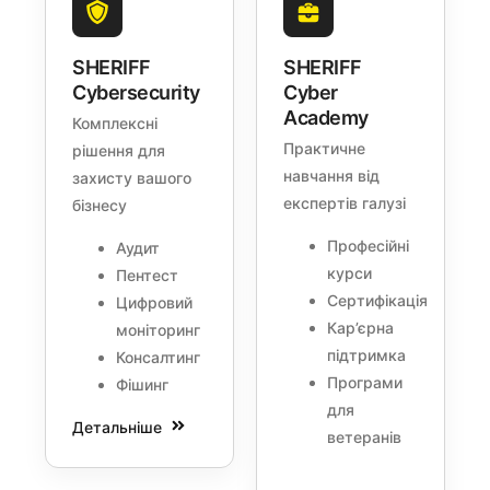
SHERIFF
SHERIFF
Cybersecurity
Cyber
Academy
Комплексні
Практичне
рішення для
навчання від
захисту вашого
експертів галузі
бізнесу
Професійні
Аудит
курси
Пентест
Сертифікація
Цифровий
Кар’єрна
моніторинг
підтримка
Консалтинг
Програми
Фішинг
для
Детальніше
ветеранів