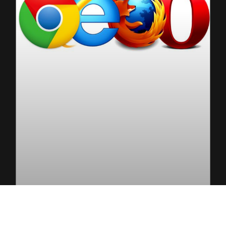
Log In
ZERO-DAY У WINDOWS ТА